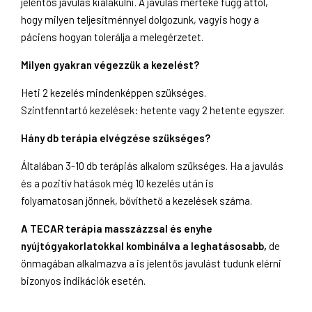
jelentős javulás kialakulni. A javulás mértéke függ attól,
hogy milyen teljesítménnyel dolgozunk, vagyis hogy a
páciens hogyan tolerálja a melegérzetet.
Milyen gyakran végezzük a kezelést?
Heti 2 kezelés mindenképpen szükséges.
Szintfenntartó kezelések: hetente vagy 2 hetente egyszer.
Hány db terápia elvégzése szükséges?
Általában 3-10 db terápiás alkalom szükséges. Ha a javulás
és a pozitív hatások még 10 kezelés után is
folyamatosan jönnek, bővíthető a kezelések száma.
A TECAR terápia masszázzsal és enyhe
nyújtógyakorlatokkal kombinálva a leghatásosabb,
de
önmagában alkalmazva a is jelentős javulást tudunk elérni
bizonyos indikációk esetén.