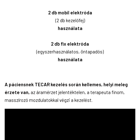
2 db mobil elektróda
(2 db kezelőfej)
használata
2 db fix elektróda
(egyszerhasználatos, öntapadós)
használata
A páciensnek TECAR kezelés során kellemes, helyi meleg
érzete van,
az áramérzet jelentéktelen, a terapeuta finom,
masszírozó mozdulatokkal végzi a kezelést.