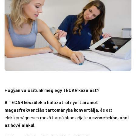
Hogyan valósítunk meg egy TECAR kezelést?
A TECAR készülék a hálózatról nyert áramot
magasfrekvenciás tartományba konvertálja,
és ezt
elektromágneses mező formájában adja le
a szövetekbe, ahol
az hővé alakul.