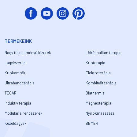
TERMÉKEINK
Nagy teljesítményű lézerek
Lökéshullám terápia
Lágylézerek
Krioterápia
Kriokamrák
Elektroterápia
Ultrahang terápia
Kombinált terápia
TECAR
Diathermia
Induktív terápia
Mágnesterápia
Moduláris rendszerek
Nyirokmasszázs
Kezelőágyak
BEMER