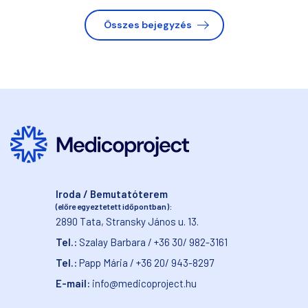
Összes bejegyzés
Iroda / Bemutatóterem
(előre egyeztetett időpontban):
2890 Tata, Stransky János u. 13.
Tel.:
Szalay Barbara / +36 30/ 982-3161
Tel.:
Papp Mária / +36 20/ 943-8297
E-mail:
info@medicoproject.hu