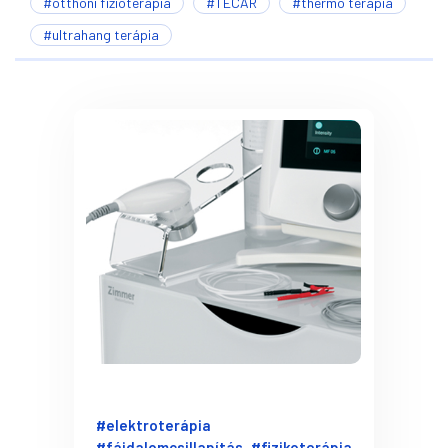
#otthoni fizioterápia
#TECAR
#thermo terápia
#ultrahang terápia
#elektroterápia
#fájdalomcsillapítás
#fizikoterápia