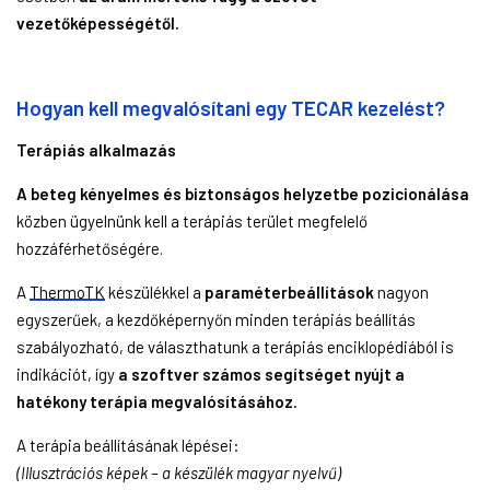
vezetőképességétől.
Hogyan kell megvalósítani egy TECAR kezelést?
Terápiás alkalmazás
A beteg kényelmes és biztonságos helyzetbe pozicionálása
közben ügyelnünk kell a terápiás terület megfelelő
hozzáférhetőségére.
A
ThermoTK
készülékkel a
paraméterbeállítások
nagyon
egyszerűek, a kezdőképernyőn minden terápiás beállítás
szabályozható, de választhatunk a terápiás enciklopédiából is
indikációt, így
a szoftver számos segítséget nyújt a
hatékony terápia megvalósításához.
A terápia beállításának lépései:
(Illusztrációs képek – a készülék magyar nyelvű)