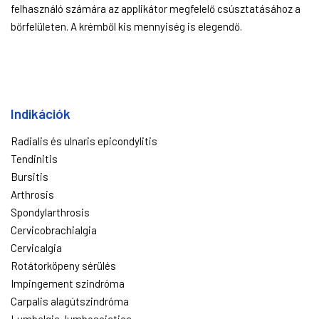
felhasználó számára az applikátor megfelelő csúsztatásához a
bőrfelületen. A krémből kis mennyiség is elegendő.
Indikációk
Radialis és ulnaris epicondylitis
Tendinitis
Bursitis
Arthrosis
Spondylarthrosis
Cervicobrachialgia
Cervicalgia
Rotátorköpeny sérülés
Impingement szindróma
Carpalis alagútszindróma
Lumbalgia, lumbosciatica