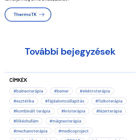
ThermoTK
További bejegyzések
CÍMKÉK
#balneoterápia
#bemer
#elektroterápia
#esztétika
#fájdalomcsillapítás
#fizikoterápia
#kombinált terápia
#krioterápia
#lézerterápia
#lökéshullám
#mágnesterápia
#mechanoterápia
#medicoproject