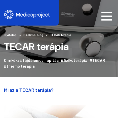
Nyitólap
Szakmai blog
TECAR terápia
TECAR terápia
Címkék:
#fájdalomcsillapítás
#fizikoterápia
#TECAR
#thermo terápia
Mi az a TECAR terápia?