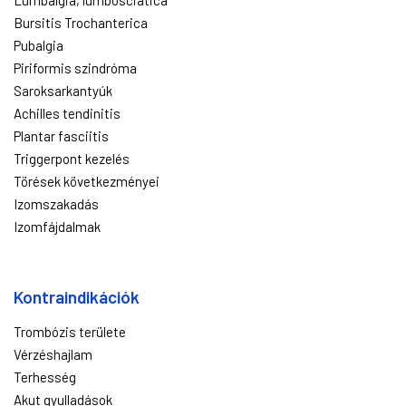
Bursitis Trochanterica
Pubalgia
Piriformis szindróma
Saroksarkantyúk
Achilles tendinitis
Plantar fasciitis
Triggerpont kezelés
Törések következményei
Izomszakadás
Izomfájdalmak
Kontraindikációk
Trombózis területe
Vérzéshajlam
Terhesség
Akut gyulladások