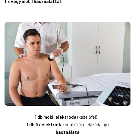
fix vagy mobil használattal
.
1 db mobil elektróda
(kezelőfej) +
1 db fix elektróda
(neutrális elektródalap)
használata