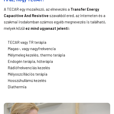
A TECAR egy mozaikszó, az elnevezés a
Transfer Energy
Capacitive And Resistive
szavakból ered, az interneten és a
szakmai irodalomban számos egyéb megnevezés is található,
melyek közül
ez mind ugyanazt jelenti:
TECAR vagy TR terápia
Magas-, vagy nagyfrekvencia
Mélymeleg kezelés, thermo terápia
Endogén terápia, hőterápia
Rádiófrekvenciás kezelés
Mélyoszcillációs terápia
Hosszúhullámú kezelés
Diathermia