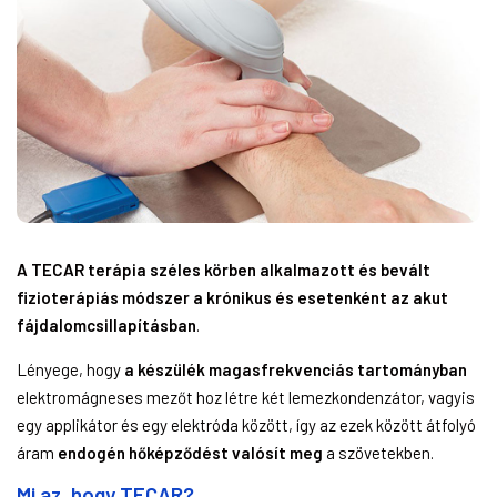
A TECAR terápia széles körben alkalmazott és bevált
fizioterápiás módszer a krónikus és esetenként az akut
fájdalomcsillapításban
.
Lényege, hogy
a készülék magasfrekvenciás tartományban
elektromágneses mezőt hoz létre két lemezkondenzátor, vagyis
egy applikátor és egy elektróda között, így az ezek között átfolyó
áram
endogén hőképződést valósít meg
a szövetekben.
Mi az, hogy TECAR?