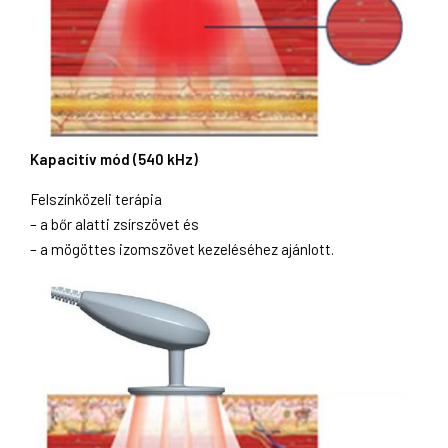
Kapacitív mód (540 kHz)
Felszínközeli terápia
– a bőr alatti zsírszövet és
– a mögöttes izomszövet kezeléséhez ajánlott.