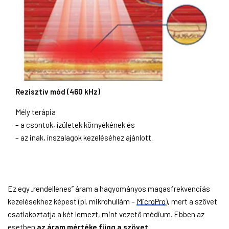
Rezisztív mód (460 kHz)
Mély terápia
– a csontok, ízületek környékének és
– az inak, ínszalagok kezeléséhez ajánlott.
Ez egy „rendellenes” áram a hagyományos magasfrekvenciás
kezelésekhez képest (pl. mikrohullám –
MicroPro
), mert a szövet
csatlakoztatja a két lemezt, mint vezető médium. Ebben az
esetben
az áram mértéke függ a szövet