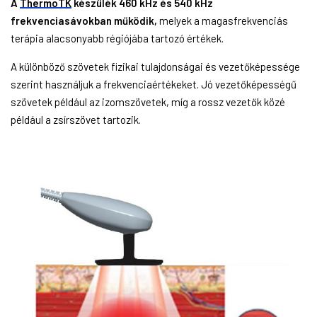
A
ThermoTK
készülék 460 kHz és 540 kHz
frekvenciasávokban működik,
melyek a magasfrekvenciás
terápia alacsonyabb régiójába tartozó értékek.
A különböző szövetek fizikai tulajdonságai és vezetőképessége
szerint használjuk a frekvenciaértékeket. Jó vezetőképességű
szövetek például az izomszövetek, míg a rossz vezetők közé
például a zsírszövet tartozik.