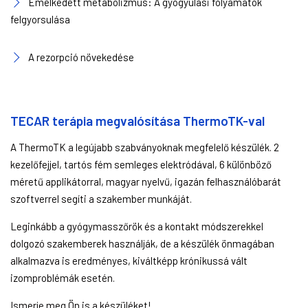
Emelkedett metabolizmus: A gyógyulási folyamatok
felgyorsulása
A rezorpció növekedése
TECAR terápia megvalósítása ThermoTK-val
A ThermoTK a legújabb szabványoknak megfelelő készülék. 2
kezelőfejjel, tartós fém semleges elektródával, 6 különböző
méretű applikátorral, magyar nyelvű, igazán felhasználóbarát
szoftverrel segíti a szakember munkáját.
Leginkább a gyógymasszőrök és a kontakt módszerekkel
dolgozó szakemberek használják, de a készülék önmagában
alkalmazva is eredményes, kiváltképp krónikussá vált
izomproblémák esetén.
Ismerje meg Ön is a készüléket!