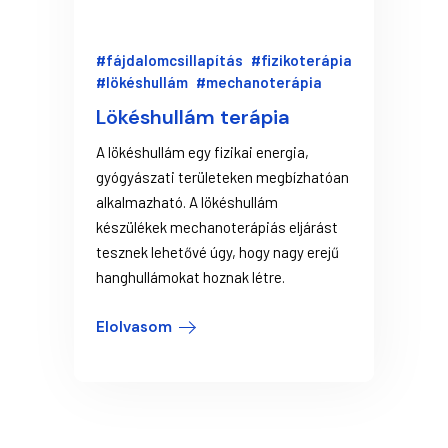
#fájdalomcsillapítás
#fizikoterápia
#lökéshullám
#mechanoterápia
Lökéshullám terápia
A lökéshullám egy fizikai energia,
gyógyászati területeken megbízhatóan
alkalmazható. A lökéshullám
készülékek mechanoterápiás eljárást
tesznek lehetővé úgy, hogy nagy erejű
hanghullámokat hoznak létre.
Elolvasom