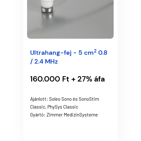
2
Ultrahang-fej - 5 cm
0.8
/ 2.4 MHz
160.000 Ft + 27% áfa
Ajánlott: Soleo Sono és SonoStim
Classic, PhySys Classic
Gyártó: Zimmer MedizinSysteme