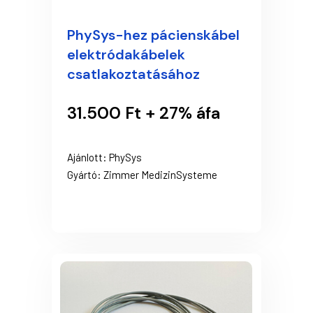
PhySys-hez pácienskábel
elektródakábelek
csatlakoztatásához
31.500 Ft + 27% áfa
Ajánlott: PhySys
Gyártó: Zimmer MedizinSysteme