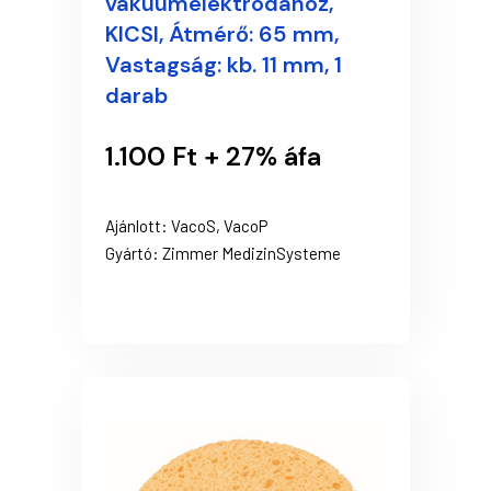
vákuumelektródához,
KICSI, Átmérő: 65 mm,
Vastagság: kb. 11 mm, 1
darab
1.100 Ft + 27% áfa
Ajánlott: VacoS, VacoP
Gyártó: Zimmer MedizinSysteme