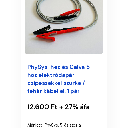
PhySys-hez és Galva 5-
höz elektródapár
csipeszekkel szürke /
fehér kábellel, 1 pár
12.600 Ft + 27% áfa
Ajánlott: PhySys, 5-ös széria