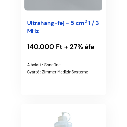
2
Ultrahang-fej - 5 cm
1 / 3
MHz
140.000 Ft + 27% áfa
Ajánlott: SonoOne
Gyártó: Zimmer MedizinSysteme