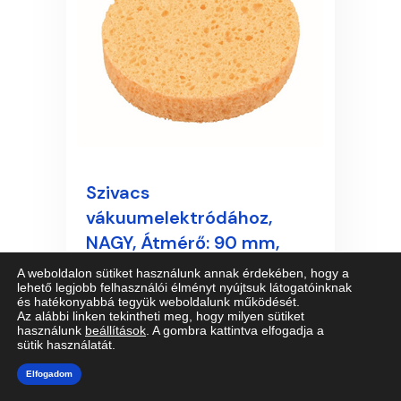
Szivacs
vákuumelektródához,
NAGY, Átmérő: 90 mm,
Vastagság: kb. 11 mm, 1
A weboldalon sütiket használunk annak érdekében, hogy a
lehető legjobb felhasználói élményt nyújtsuk látogatóinknak
darab
és hatékonyabbá tegyük weboldalunk működését.
Az alábbi linken tekintheti meg, hogy milyen sütiket
használunk
beállítások
. A gombra kattintva elfogadja a
1.500 Ft + 27% áfa
sütik használatát.
Elfogadom
Ajánlott: VacoS, VacoP