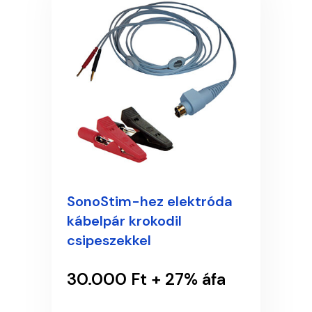
SonoStim-hez elektróda
kábelpár krokodil
csipeszekkel
30.000 Ft + 27% áfa