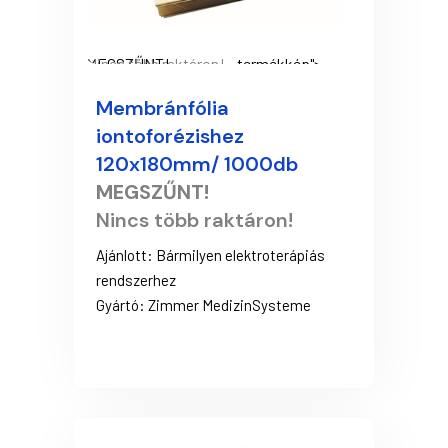
MEGSZŰNT!
Nincs több raktáron!
- termékkép">
Membránfólia
iontoforézishez
120x180mm/ 1000db
MEGSZŰNT!
Nincs több raktáron!
Ajánlott: Bármilyen elektroterápiás
rendszerhez
Gyártó: Zimmer MedizinSysteme