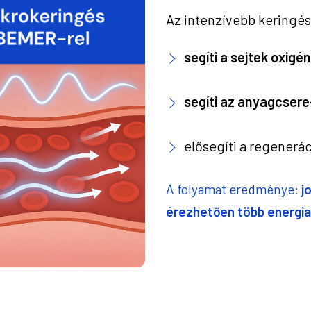
Az intenzívebb keringés
segíti a sejtek oxigé
segíti az anyagcsere
elősegíti a regeneráci
A folyamat eredménye:
jo
érezhetően több energia