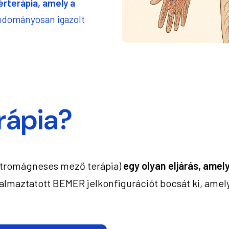
 érterápia, amely a
udományosan igazolt
rápia?
ktromágneses mező terápia)
egy olyan eljárás, amely
almaztatott BEMER jelkonfigurációt bocsát ki, amely