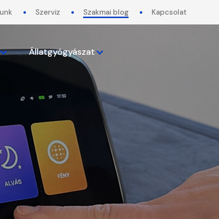
lunk
Szerviz
Szakmai blog
Kapcsolat
Állatgyógyászat