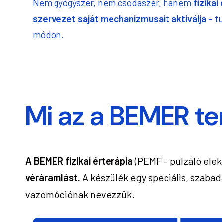
Nem gyógyszer, nem csodaszer, hanem
fizikai
szervezet saját mechanizmusait aktiválja
– t
módon.
Mi az a BEMER te
A BEMER fizikai érterápia
(PEMF – pulzáló ele
véráramlást.
A készülék egy speciális, szabad
vazomóciónak nevezzük.