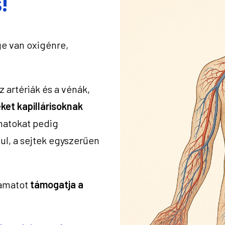
!
e van oxigénre,
.
 artériák és a vénák,
ket kapillárisoknak
matokat pedig
ul, a sejtek egyszerűen
yamatot
támogatja a