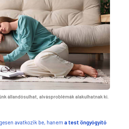
nk állandósulhat, alvásproblémák alakulhatnak ki.
égesen avatkozik be, hanem
a test öngyógyító