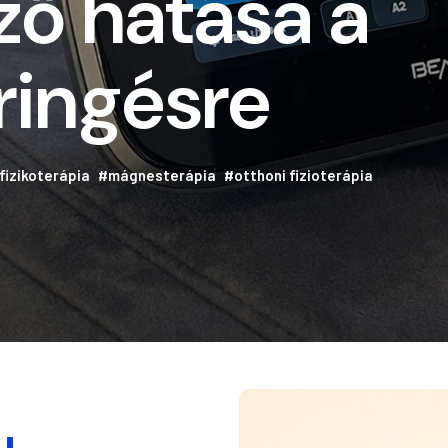
ző hatása a
ringésre
fizikoterápia
#mágnesterápia
#otthoni fizioterápia