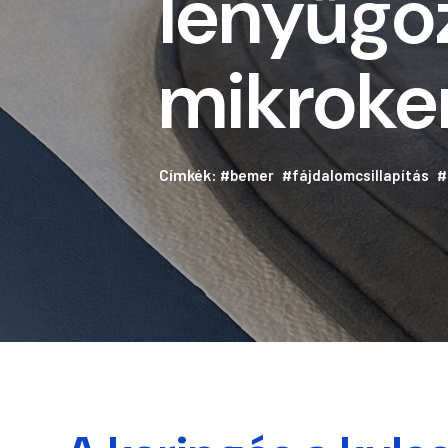
lenyűgö
mikroke
Címkék:
#bemer
#fájdalomcsillapítás
#