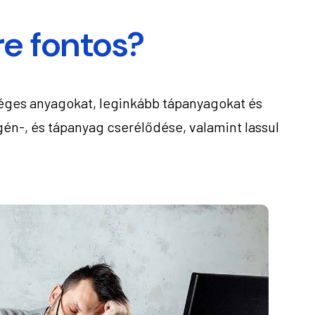
re fontos?
séges anyagokat, leginkább tápanyagokat és
gén-, és tápanyag cserélődése, valamint lassul