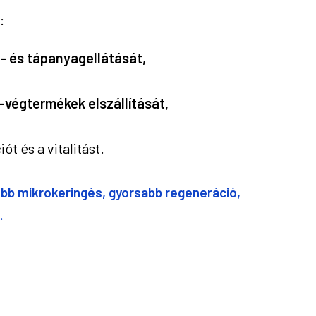
:
n- és tápanyagellátását,
-végtermékek elszállítását,
ót és a vitalitást.
bb mikrokeringés, gyorsabb regeneráció,
.