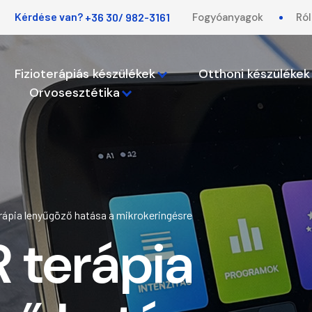
Kérdése van?
+36 30/ 982-3161
Fogyóanyagok
Ró
Fizioterápiás készülékek
Otthoni készülékek
Orvosesztétika
ápia lenyűgöző hatása a mikrokeringésre
 terápia