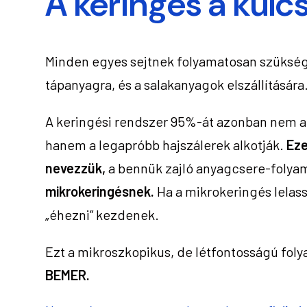
A keringés a kulcs
Minden egyes sejtnek folyamatosan szükség
tápanyagra, és a salakanyagok elszállítására
A keringési rendszer 95%-át azonban nem az
hanem a legapróbb hajszálerek alkotják.
Eze
nevezzük,
a bennük zajló anyagcsere-folya
mikrokeringésnek.
Ha a mikrokeringés lelass
„éhezni” kezdenek.
Ezt a mikroszkopikus, de létfontosságú fol
BEMER.