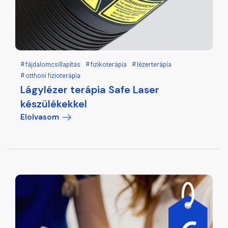
fájdalomcsillapítás
fizikoterápia
lézerterápia
otthoni fizioterápia
Lágylézer terápia Safe Laser
készülékekkel
Elolvasom