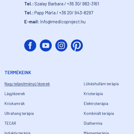
Tel.:
Szalay Barbara / +36 30/ 982-3161
Tel.:
Papp Mária / +36 20/ 943-8297
E-mail:
info@medicoproject.hu
TERMÉKEINK
Nagy teljesítményű lézerek
Lökéshullám terápia
Lágylézerek
Krioterápia
Kriokamrák
Elektroterápia
Ultrahang terápia
Kombinált terápia
TECAR
Diathermia
Induktív terápia
Mágnesterápia