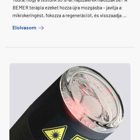
BEMER terápia ezeket hozza újra mozgásba – javítja a
mikrokeringést, fokozza a regenerációt, és visszaadja az
energiát sejtszinten. Ha kíváncsi, hogyan működik ez a
Elolvasom
tudományosan igazolt fizikai érterápia, olvassa el
cikkünket!