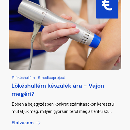
lökéshullám
medicoproject
Lökéshullám készülék ára - Vajon
megéri?
Ebben a bejegyzésben konkrét számításokon keresztül
mutatjuk meg, milyen gyorsan térül meg az enPuls2
lökéshullám-terápiás készülék ára. Részletes
Elolvasom
kalkulációk, lízing lehetőségek, valós üzemeltetési