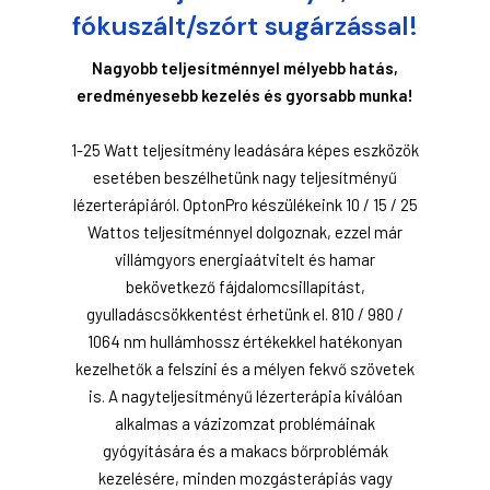
fókuszált/szórt sugárzással!
Nagyobb teljesítménnyel mélyebb hatás,
eredményesebb kezelés és gyorsabb munka!
1-25 Watt teljesítmény leadására képes eszközök
esetében beszélhetünk nagy teljesítményű
lézerterápiáról. OptonPro készülékeink 10 / 15 / 25
Wattos teljesítménnyel dolgoznak, ezzel már
villámgyors energiaátvitelt és hamar
bekövetkező fájdalomcsillapítást,
gyulladáscsökkentést érhetünk el. 810 / 980 /
1064 nm hullámhossz értékekkel hatékonyan
kezelhetők a felszíni és a mélyen fekvő szövetek
is. A nagyteljesítményű lézerterápia kiválóan
alkalmas a vázizomzat problémáinak
gyógyítására és a makacs bőrproblémák
kezelésére, minden mozgásterápiás vagy