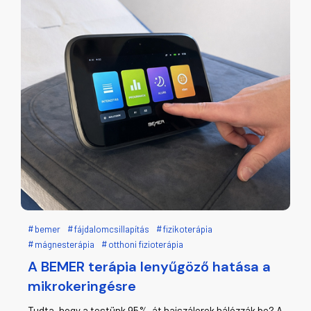
bemer
fájdalomcsillapítás
fizikoterápia
mágnesterápia
otthoni fizioterápia
A BEMER terápia lenyűgöző hatása a
mikrokeringésre
Tudta, hogy a testünk 95%-át hajszálerek hálózzák be? A