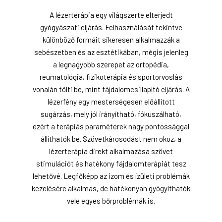
A lézerterápia egy világszerte elterjedt
gyógyászati eljárás. Felhasználását tekintve
különböző formáit sikeresen alkalmazzák a
sebészetben és az esztétikában, mégis jelenleg
a legnagyobb szerepet az ortopédia,
reumatológia, fizikoterápia és sportorvoslás
vonalán tölti be, mint fájdalomcsillapító eljárás. A
lézerfény egy mesterségesen előállított
sugárzás, mely jól irányítható, fókuszálható,
ezért a terápiás paraméterek nagy pontossággal
állíthatók be. Szövetkárosodást nem okoz, a
lézerterápia direkt alkalmazása szövet
stimulációt és hatékony fájdalomterápiát tesz
lehetővé. Legfőképp az izom és ízületi problémák
kezelésére alkalmas, de hatékonyan gyógyíthatók
vele egyes bőrproblémák is.